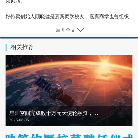
领风骚。
好特卖创始人顾晓健是嘉宾商学校友，嘉宾商学也曾组织
校友集体走进好特卖访学，深入了解这条赛道的独特商业
展开全文
模式。
相关推荐
本文将以好特卖为主案例，探讨折扣零食行业“危与机并
存”的发展之路。
1、做线下生态的“秃鹫”
折扣品牌五花八门，但基本可以分为“软折扣”和“硬折扣”两
种经营模式。
所谓“硬折扣”，即指通过优化供应链、减少不必要的中间
星旺空间完成数千万元天使轮融资，…
环节、降低运营成本，实现商品的低价销售。
2026-08-05
“软折扣”则是将临期、过季、瑕疵品等，以打折、特价的