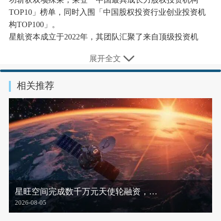
TOP10」榜单，同时入围「中国股权投资行业创业投资机
构TOP100」。
星航资本成立于2022年，其团队汇聚了来自顶级投资机
构、产业龙头和科研机构的资深专家，形成了“产业+资本
展开全文
+科技”的复合型投资能力。不同于传统VC的广撒网模式，
星航资本更注重深度行业研究，以精准投资策略，聚焦于
相关推荐
智能电动汽车产业链、清洁能源等硬科技赛道挖掘高成长
性企业。在中国股权投资行业蓬勃发展的浪潮中，星航资
本凭借前瞻性的投资布局和卓越的业绩表现，逐渐成长为
业内备受瞩目的新锐力量。
嘉宾商学是中国唯一的全案例学习机构，以“为企业赋能、
为社会增智”为使命、“遍访天下公司、纪录时代商业”为愿
景，已开发深度商业与教学案例3000+、视频案例1000+、
近场案例350+、陪跑案例800+，案例影响力直接覆盖400万
管理者粉丝。
星旺空间完成数千万元天使轮融资，…
嘉宾商学创立九年来，带领了
800+行业头部企业家学员从
2026-08-05
学习案例、到成为案例。中国AI第一股科大讯飞、新能源