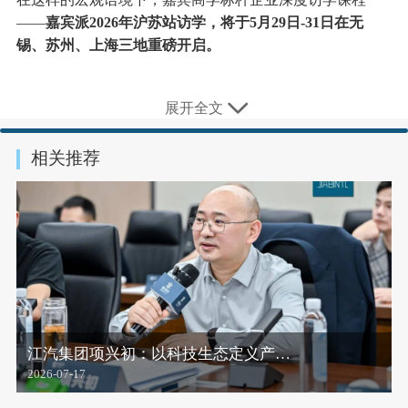
——
嘉宾派2026年沪苏站访学，将于5月29日-31日在无
锡、苏州、上海三地重磅开启。
长三角不仅是中国经济的引擎，更是全球集成电路、光通
展开全文
信与人工智能的产业高地，这里最能清晰地看到，技术是
如何一步步变成一门好生意的。本次沪苏站访学的主题
相关推荐
是“镜鉴前沿·科技革新解锁产业新风口”，我们精心挑选了
四家深耕硬核科技赛道的标杆企业：
全球HBM市场份额第一
——
SK海力士；
全球光模块市场份额第一
——
中际旭创；
“国产GPU四小龙”之一
——
沐曦股份；
全球商用服务机器人出货量第一
——
擎朗智能。
从底层的算力基建、高速的数据传输，到真实场景里干活
江汽集团项兴初：以科技生态定义产…
的机器人，在各自不同的生态位上，向我们展示出清晰可
2026-07-17
见的技术变现路径。本次沪苏站访学，我们希望带大家直