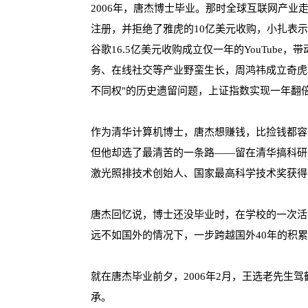
2006年，唐杰博士毕业。那时全球互联网产业走
注册，并拒绝了雅虎的10亿美元收购，小扎表
谷歌16.5亿美元收购成立仅一年的YouTub
务、在线社交等产业野蛮生长，周鸿祎成立奇虎3
不同权"的历史遗留问题，上证指数实现一年翻
作为清华计算机博士，唐杰想赚钱，比捡钱都容
但他却选了最清苦的一条路——留在清华搞科研
激光照排技术创始人、国家最高科学技术奖获得
唐杰回忆说，博士还没毕业时，在学校的一次活
远不如国外的情况下，一步跨越国外40年的积
就在唐杰毕业前夕，2006年2月，王选老先生
承。