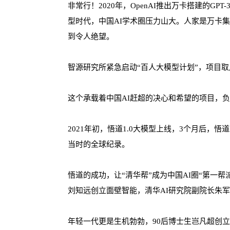
非常行！2020年，OpenAI推出万卡搭建的G
型时代，中国AI学术圈压力山大。人家是万卡集
到令人绝望。
智源研究所紧急启动“百人大模型计划”，项目取
这个承载着中国AI赶超的决心和希望的项目，
2021年初，悟道1.0大模型上线，3个月后，悟道2
当时的全球纪录。
悟道的成功，让“清华帮”成为中国AI圈“第一
刘知远创立面壁智能，清华AI研究院副院长朱
年轻一代更是生机勃勃，90后博士生岂凡超创