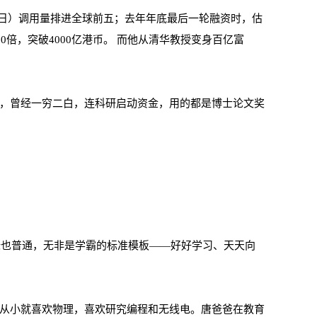
6日-22日）调用量排进全球前五；去年年底最后一轮融资时，估
0倍，突破4000亿港币。 而他从清华教授变身百亿富
，曾经一穷二白，连科研启动资金，用的都是博士论文奖
目标也普通，无非是学霸的标准模板——好好学习、天天向
从小就喜欢物理，喜欢研究编程和无线电。唐爸爸在教育