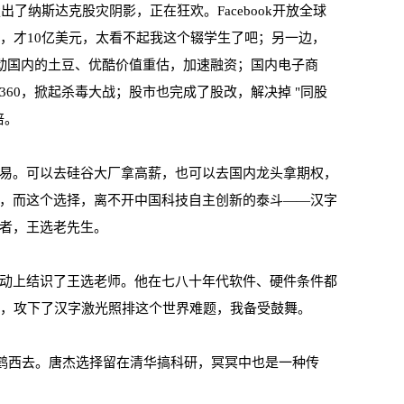
出了纳斯达克股灾阴影，正在狂欢。Facebook开放全球
示，才10亿美元，太看不起我这个辍学生了吧；另一边，
e，带动国内的土豆、优酷价值重估，加速融资；国内电子商
60，掀起杀毒大战；股市也完成了股改，解决掉 "同股
倍。
易。可以去硅谷大厂拿高薪，也可以去国内龙头拿期权，
，而这个选择，离不开中国科技自主创新的泰斗——汉字
者，王选老先生。
动上结识了王选老师。他在七八十年代软件、硬件条件都
累，攻下了汉字激光照排这个世界难题，我备受鼓舞。
驾鹤西去。唐杰选择留在清华搞科研，冥冥中也是一种传