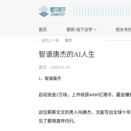
首页
案例·线下访学
校长专
< 返回上一级
首页
智谱唐杰的AI人生
首页 · 2026-05-29
1、智谱唐杰
启动资金2万块，上市收获4000亿港币，最会
这位斯斯文文的男人叫唐杰，文能写出全球十年
见了都得直呼内行。