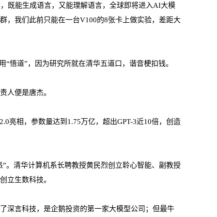
PT-3，既能生成语言，又能理解语言，全球即将进入AI大模
群，我们此前只能在一台V100的8张卡上做实验，差距大
用“悟道”，因为研究所就在清华五道口，谐音梗扣钱。
负责人便是唐杰。
.0亮相，参数量达到1.75万亿，超出GPT-3近10倍，创造
帮派”。清华计算机系长聘教授黄民烈创立聆心智能、副教授
军创立生数科技。
立了深言科技，是企鹅投资的第一家大模型公司；但最牛