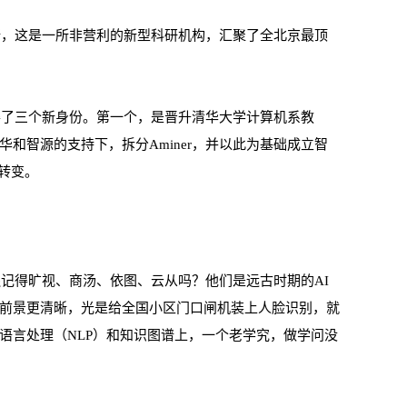
究所，这是一所非营利的新型科研机构，汇聚了全北京最顶
获得了三个新身份。第一个，是晋升清华大学计算机系教
和智源的支持下，拆分Aminer，并以此为基础成立智
的转变。
还记得旷视、商汤、依图、云从吗？他们是远古时期的AI
前景更清晰，光是给全国小区门口闸机装上人脸识别，就
语言处理（NLP）和知识图谱上，一个老学究，做学问没